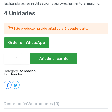
facilitando así su reutilización y aprovechamiento al máximo.
4 Unidades
Este producto ha sido añadido a
2 people
carts.
Order on WhatsApp
Tapón
Añadir al carrito
con
aguja
para
Category:
Aplicación
Tag:
Neicha
pegamento
quantity
Descripción
Valoraciones (0)