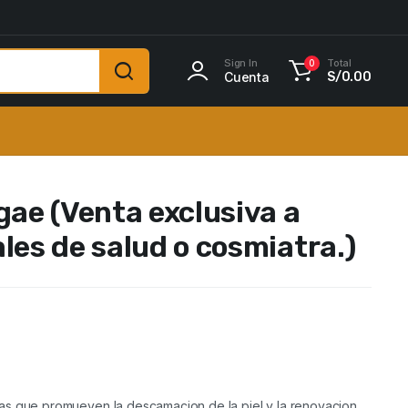
Sign In
Total
0
Cuenta
S/
0.00
gae (Venta exclusiva a
les de salud o cosmiatra.)
as que promueven la descamacion de la piel y la renovacion