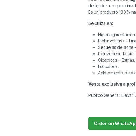
de tejidos en aproxima
Es un producto 100% nat
Se utiliza en:
Hiperpigmentacion
Piel involutiva – Li
Secuelas de acne –
Rejuvenece la piel.
Cicatrices – Estrias.
Foliculosis.
Aclaramiento de axi
Venta exclusiva a prof
Publico General: Llevar
Order on WhatsAp