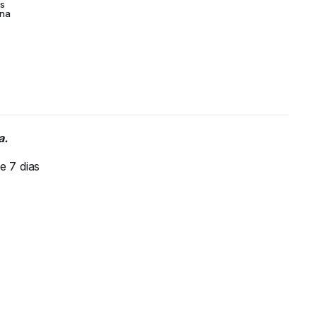
as
na
a.
e 7 dias