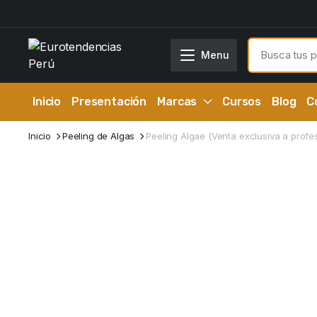
Menu
Inicio
Presentación
Marcas
Cursos
Blog
C
Inicio
Peeling de Algas
Peeling Algae (Venta exclusiva a profe