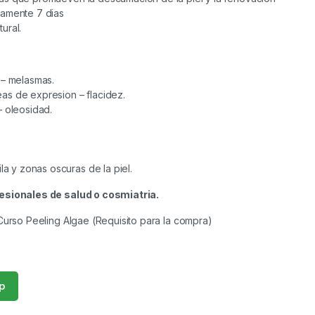
damente 7 dias
ural.
 – melasmas.
neas de expresion – flacidez.
 oleosidad.
la y zonas oscuras de la piel.
esionales de salud o cosmiatria.
 Curso Peeling Algae (Requisito para la compra)
p