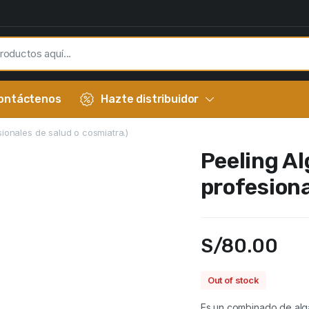
ontáctenos
Hazte distribuidor
sionales de salud o cosmiatra.)
Peeling Al
profesiona
S/
80.00
Out of stock
Es un combinado de alg