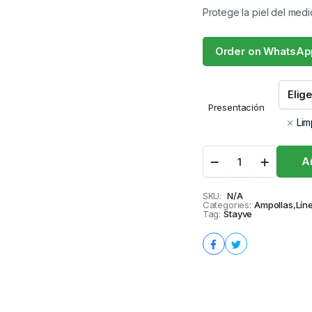
Protege la piel del med
Order on WhatsAp
Presentación
Lim
Aqua
Añ
Stem
Cell
Culture
SKU:
N/A
Categories:
quantity
Ampollas
,
Lín
Tag:
Stayve