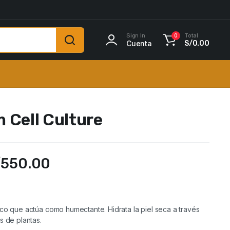
Sign In
Total
0
Cuenta
S/
0.00
 Cell Culture
/
550.00
ico que actúa como humectante. Hidrata la piel seca a través
s de plantas.