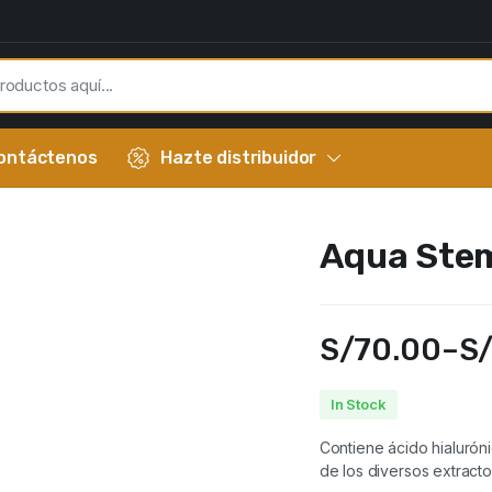
ontáctenos
Hazte distribuidor
Aqua Stem
S/
70.00
–
S
In Stock
Contiene ácido hialurón
de los diversos extracto