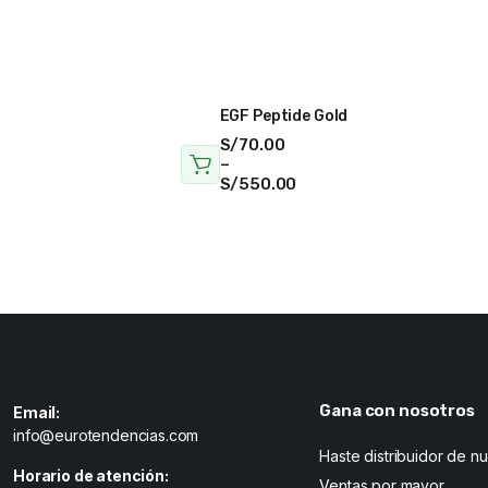
EGF Peptide Gold
S/
70.00
–
S/
550.00
Gana con nosotros
Email:
info@eurotendencias.com
Haste distribuidor de n
Horario de atención:
Ventas por mayor