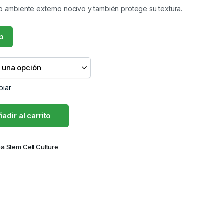
io ambiente externo nocivo y también protege su textura.
p
piar
adir al carrito
ea Stem Cell Culture