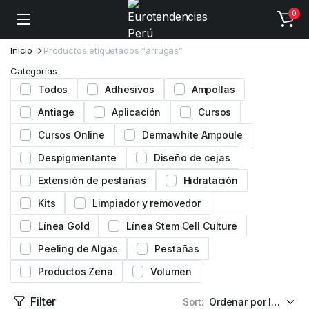
0
Inicio
Productos etiquetados “arrugas”
Categorías
Todos
Adhesivos
Ampollas
Antiage
Aplicación
Cursos
Cursos Online
Dermawhite Ampoule
Despigmentante
Diseño de cejas
Extensión de pestañas
Hidratación
Kits
Limpiador y removedor
Línea Gold
Línea Stem Cell Culture
Peeling de Algas
Pestañas
Productos Zena
Volumen
Filter
Sort: