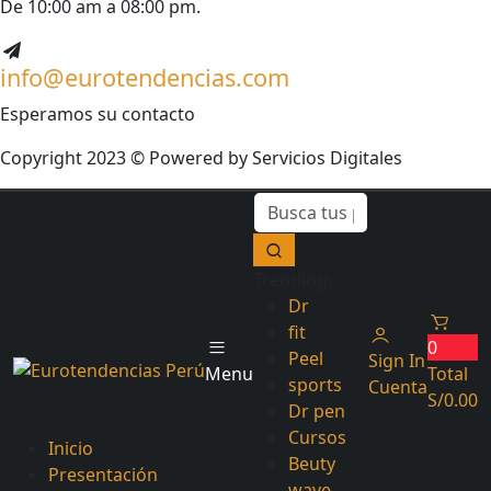
De 10:00 am a 08:00 pm.
info@eurotendencias.com
Esperamos su contacto
Copyright 2023 © Powered by
Servicios Digitales
Trending:
Dr
fit
0
Peel
Sign In
Menu
Total
sports
Cuenta
S/
0.00
Dr pen
Cursos
Inicio
Beuty
Presentación
wave