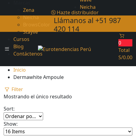
Marcas
Neicha
Zena
Hazte distribuidor
Neicha
Llámanos al +51 987
BrowsColor
420 114
Stayve
Cursos
0
Blog
Total
Contáctenos
S/
0.00
Inicio
Dermawhite Ampoule
Filter
Mostrando el único resultado
Sort:
Show: