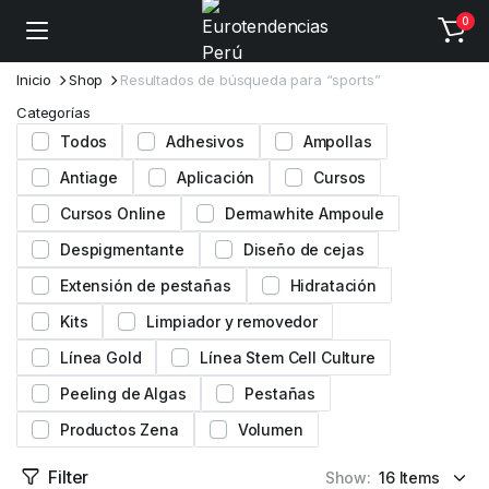
0
Inicio
Shop
Resultados de búsqueda para “sports”
Categorías
Todos
Adhesivos
Ampollas
Antiage
Aplicación
Cursos
Cursos Online
Dermawhite Ampoule
Despigmentante
Diseño de cejas
Extensión de pestañas
Hidratación
Kits
Limpiador y removedor
Línea Gold
Línea Stem Cell Culture
Peeling de Algas
Pestañas
Productos Zena
Volumen
Filter
Show: